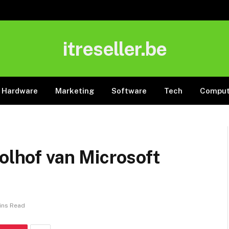
itreseller.be
Hardware
Marketing
Software
Tech
Comput
oolhof van Microsoft
ins Read