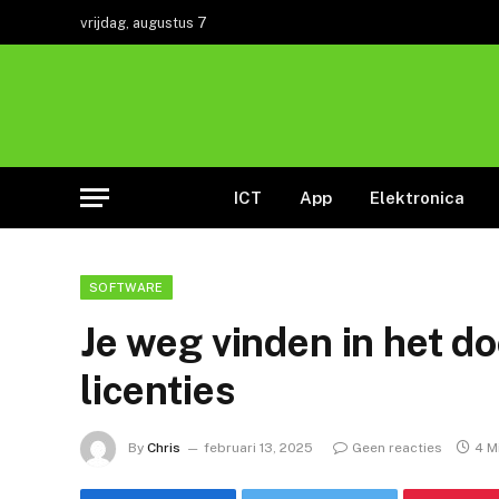
vrijdag, augustus 7
ICT
App
Elektronica
SOFTWARE
Je weg vinden in het d
licenties
By
Chris
februari 13, 2025
Geen reacties
4 M